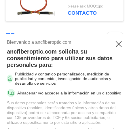
caras del cordón de
please ask MOQ:1pc
remiendo de la fibra
CONTACTO
óptica OM5 OFNR
2.0m m
Categorías Populares
Todos
Bienvenido a ancfiberoptic.com
ancfiberoptic.com solicita su
Mpo cable de fibra
Fibra cuerda de
consentimiento para utilizar sus datos
óptica
remiendo óptica
personales para:
Publicidad y contenido personalizados, medición de
publicidad y contenido, investigación de audiencias y
Conectores del
Adaptadores de fibra
desarrollo de servicios
cordón de remiendo
óptica
Almacenar y/o acceder a la información en un dispositivo
de la fibra
Sus datos personales serán tratados y la información de su
dispositivo (cookies, identificadores únicos y otros datos del
De fibra óptica
Atenuador de fibra
dispositivo) podrá ser almacenada por:acceso y compartido
flexible de conexión
óptica
con 135 proveedores de TCF y 65 socios publicitarios, o
utilizado específicamente por este sitio o aplicación.