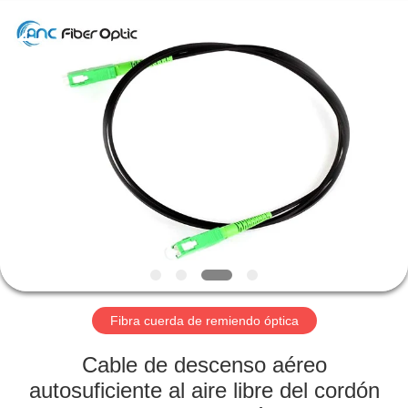
Proveedor.
Copyright
©
2019
-
2024
ancfiberoptic.com.
All
HOGAR
Rights
Reserved.
Developed
by
ECER
PRODUCTOS
SOBRE
NOSOTROS
VIAJE
DE
Fibra cuerda de remiendo óptica
LA
Cable de descenso aéreo
FÁBRICA
autosuficiente al aire libre del cordón