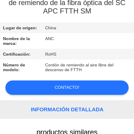
de remiendo de la fibra óptica del SC
APC FTTH SM
CONTROL
DE
Lugar de origen:
China
CALIDAD
Nombre de la
ANC
marca:
ÉNTRENOS
Certificación:
RoHS
EN
Número de
Cordón de remiendo al aire libre del
CONTACTO
modelo:
descenso de FTTH
CON
CONTACTO!
NOTICIAS
INFORMACIÓN DETALLADA
CASOS
productos similares