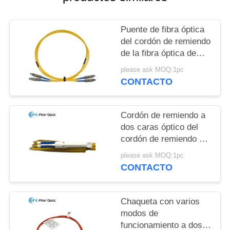
NEWS
Puente de fibra óptica
del cordón de remiendo
de la fibra óptica de
G657A1 G657A2
please ask MOQ:1pc
G652D
CONTACTO
Cordón de remiendo a
dos caras óptico del
cordón de remiendo de
LSZH SM OM2 OM3
please ask MOQ:1pc
OM5 FTTX
CONTACTO
Chaqueta con varios
modos de
funcionamiento a dos